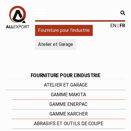
RE
Allexport
Fourniture
EN
FR
Fourniture pour l'industrie
pour
l'industrie
Atelier et Garage
|
Produits
chimiques
|
Fabricant
FOURNITURE POUR L'INDUSTRIE
ATELIER ET GARAGE
GAMME MAKITA
GAMME ENERPAC
GAMME KARCHER
ABRASIFS ET OUTILS DE COUPE