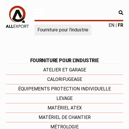
RE
Allexport
Fourniture
EN
FR
Fourniture pour l'industrie
pour
l'industrie
|
Produits
chimiques
FOURNITURE POUR L'INDUSTRIE
|
ATELIER ET GARAGE
Fabricant
CALORIFUGEAGE
ÉQUIPEMENTS PROTECTION INDIVIDUELLE
LEVAGE
MATÉRIEL ATEX
MATÉRIEL DE CHANTIER
MÉTROLOGIE