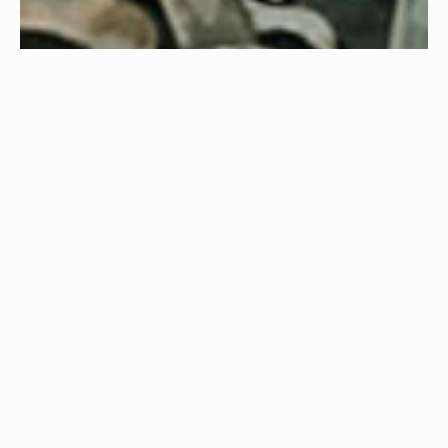
ATELIER ET
GARAGE
Tous produits pour
vos ateliers de
maintenance et
garages