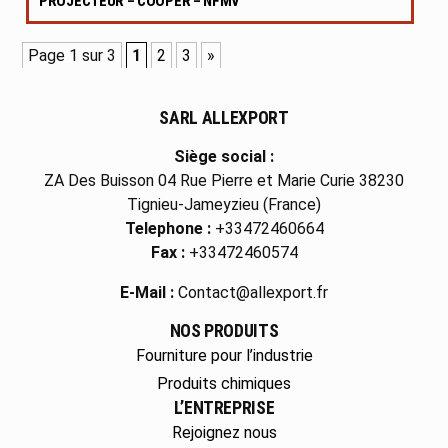
PROJECTEUR – COOPER – NFMV
Page 1 sur 3
1
2
3
»
SARL ALLEXPORT
Siège social :
ZA Des Buisson 04 Rue Pierre et Marie Curie 38230
Tignieu-Jameyzieu (France)
Telephone :
+33472460664
Fax :
+33472460574
E-Mail :
Contact@allexport.fr
NOS PRODUITS
Fourniture pour l’industrie
Produits chimiques
L’ENTREPRISE
Rejoignez nous