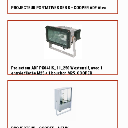
PROJECTEUR PORTATIVES SEB 8 – COOPER ADF Atex
Projecteur ADF PX04 HS_ HI_250 W extensif, avec 1
entrée filetée M25 + 1 bouchon M25. COOPER