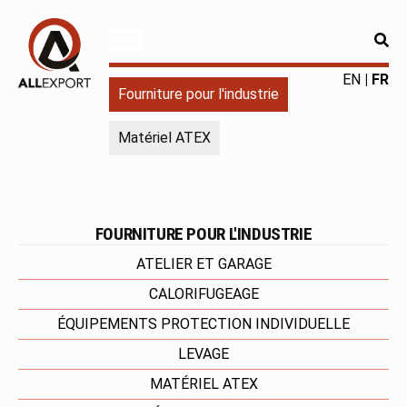
RE
Allexport
Fourniture
EN
FR
Fourniture pour l'industrie
pour
l'industrie
Matériel ATEX
|
Produits
chimiques
|
Fabricant
FOURNITURE POUR L'INDUSTRIE
ATELIER ET GARAGE
CALORIFUGEAGE
ÉQUIPEMENTS PROTECTION INDIVIDUELLE
LEVAGE
MATÉRIEL ATEX