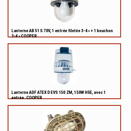
Lanterne AB 51 S 70V, 1 entrée filetée 3-4 » + 1 bouchon
3-4 » COOPER
Lanterne ADF ATEX D EVS 150 ZM, 150W HSE, avec 1
entrée . COOPER