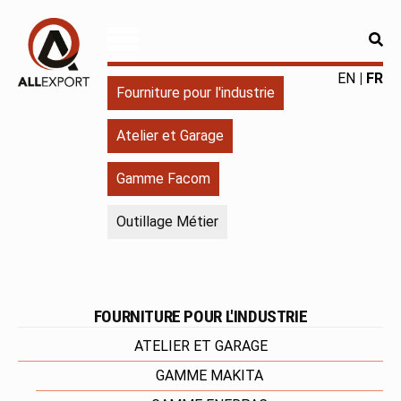
RE
Allexport
Fourniture
EN
FR
Fourniture pour l'industrie
pour
l'industrie
Atelier et Garage
|
Produits
Gamme Facom
chimiques
|
Outillage Métier
Fabricant
FOURNITURE POUR L'INDUSTRIE
ATELIER ET GARAGE
GAMME MAKITA