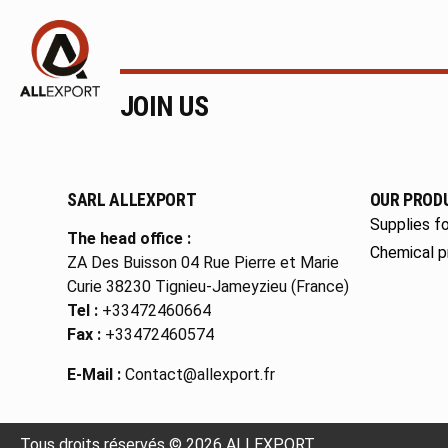
ALLEXPORT
Fourniture
JOIN US
pour
l'industrie
|
Produits
SARL ALLEXPORT
OUR PROD
chimiques
Supplies fo
|
The head office :
Chemical p
Fabricant
ZA Des Buisson 04 Rue Pierre et Marie
Curie 38230 Tignieu-Jameyzieu (France)
Tel :
+33472460664
Fax :
+33472460574
E-Mail :
Contact@allexport.fr
Tous droits réservés © 2026 ALLEXPORT