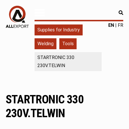
RE
ALLEXPORT
Fourniture
EN
FR
Supplies for Industry
pour
l'industrie
Welding
Tools
|
Produits
STARTRONIC 330
chimiques
230V.TELWIN
|
Fabricant
STARTRONIC 330
230V.TELWIN