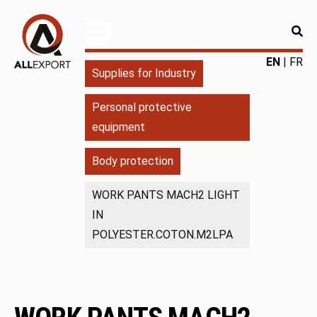
RE
ALLEXPORT
Fourniture
EN
FR
Supplies for Industry
pour
l'industrie
Personal protective
|
equipment
Produits
chimiques
Body protection
|
Fabricant
WORK PANTS MACH2 LIGHT
IN
POLYESTER.COTON.M2LPA